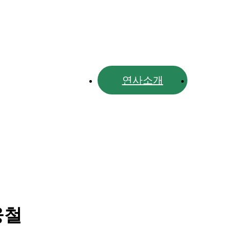
프로그램
연사소개
부
웅철