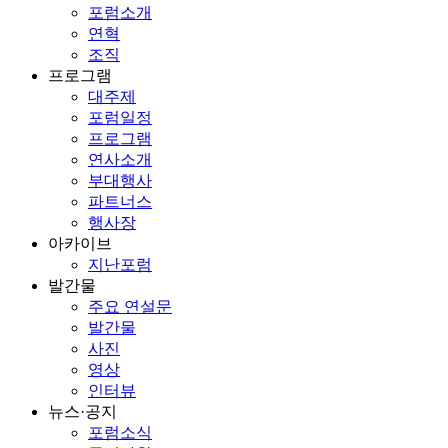
포럼소개
연혁
조직
프로그램
대주제
포럼일정
프로그램
연사소개
부대행사
파트너스
행사장
아카이브
지난포럼
발간물
주요 연설문
발간물
사진
영상
인터뷰
뉴스·공지
포럼소식