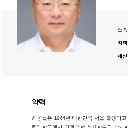
소속
직책
세션
약력
최웅철은 1964년 대한민국 서울 출생이고
립대학교에서 기계공학 석사학위와 박사학위