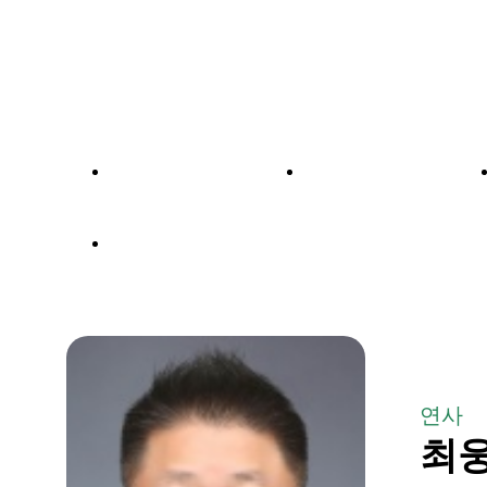
대주제
포럼일정
행사장
연사
최