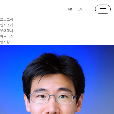
프로그램
대주제
KR
EN
포럼일정
프로그램
연사소개
부대행사
파트너스
행사장