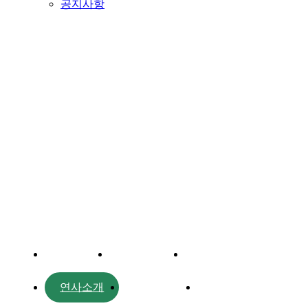
공지사항
프로그램
대주제
포럼일정
프로그램
연사소개
부대행사
파트너스