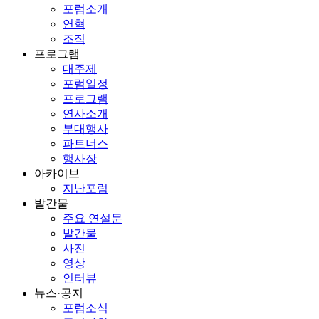
포럼소개
연혁
조직
프로그램
대주제
포럼일정
프로그램
연사소개
부대행사
파트너스
행사장
아카이브
지난포럼
발간물
주요 연설문
발간물
사진
영상
인터뷰
뉴스·공지
포럼소식