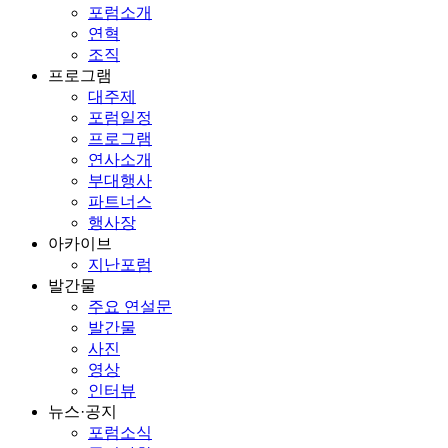
포럼소개
연혁
조직
프로그램
대주제
포럼일정
프로그램
연사소개
부대행사
파트너스
행사장
아카이브
지난포럼
발간물
주요 연설문
발간물
사진
영상
인터뷰
뉴스·공지
포럼소식