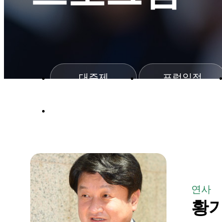
대주제
포럼일정
행사장
연사
황