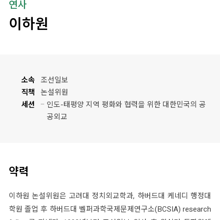
연사
이하원
소속
조선일보
직책
논설위원
세션
인도-태평양 지역 평화와 협력을 위한 대한민국의 공
공외교
약력
이하원 논설위원은 고려대 정치외교학과, 하버드대 케네디 행정대
학원 졸업 후 하버드대 벨퍼과학국제문제연구소(BCSIA) research