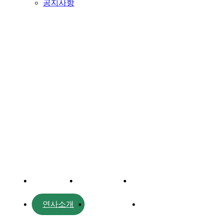
공지사항
프로그램
대주제
포럼일정
프로그램
연사소개
부대행사
파트너스