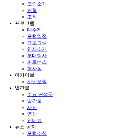
포럼소개
연혁
조직
프로그램
대주제
포럼일정
프로그램
연사소개
부대행사
파트너스
행사장
아카이브
지난포럼
발간물
주요 연설문
발간물
사진
영상
인터뷰
뉴스·공지
포럼소식