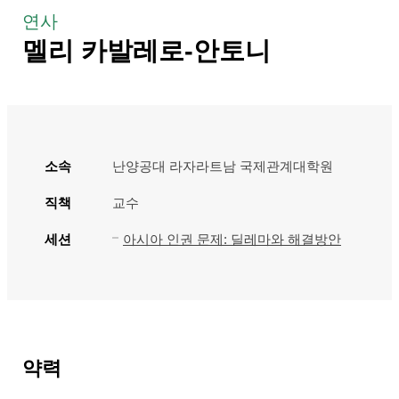
연사
멜리 카발레로-안토니
소속
난양공대 라자라트남 국제관계대학원
직책
교수
세션
아시아 인권 문제: 딜레마와 해결방안
약력