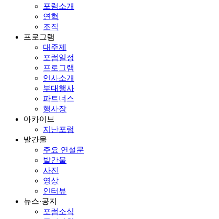
포럼소개
연혁
조직
프로그램
대주제
포럼일정
프로그램
연사소개
부대행사
파트너스
행사장
아카이브
지난포럼
발간물
주요 연설문
발간물
사진
영상
인터뷰
뉴스·공지
포럼소식