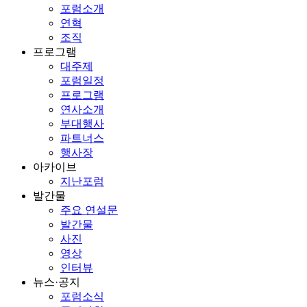
포럼소개
연혁
조직
프로그램
대주제
포럼일정
프로그램
연사소개
부대행사
파트너스
행사장
아카이브
지난포럼
발간물
주요 연설문
발간물
사진
영상
인터뷰
뉴스·공지
포럼소식