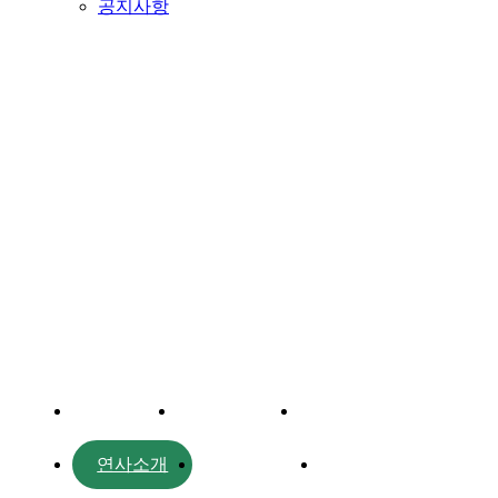
공지사항
프로그램
대주제
포럼일정
프로그램
연사소개
부대행사
파트너스