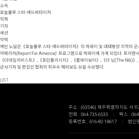
소속
호놀룰루 스타-애드버타이저
직책
기자
세션
약력
케빈 노덜은《호놀룰루 스타-애드버타이저》의 하와이 및 대태평양 지역의 군사,
아메리카(Report For America)’ 프로그램으로 하와이에 가게 되었다. 프
《더데일리비스트》,《포린폴리시지》,《플레이보이》,《더 닙(The Nib)》,《바이스
군사기자 및 편집인 협회의 최우수 해외보도 상을 수상했다.
LIST
주소 : (63546) 제주특별자치도 
전화 : 064-735-6533
팩스 : 064
등록번호 : 616-82-18617
법인명