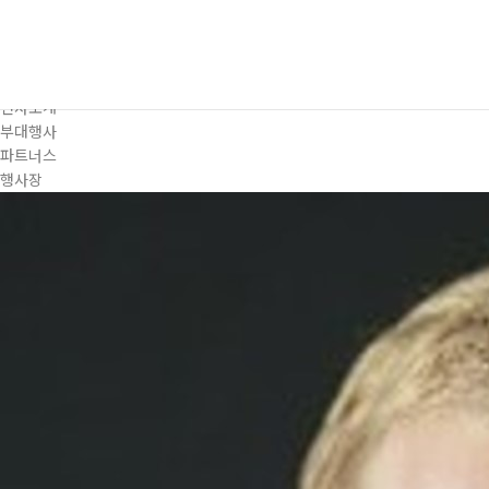
프로그램
대주제
포럼일정
프로그램
연사소개
부대행사
파트너스
행사장