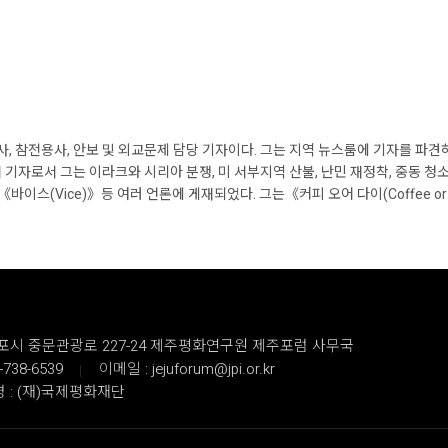
 참전용사, 안보 및 외교문제 담당 기자이다. 그는 지역 뉴스룸에 기자를 파견
리랜서 기자로서 그는 이라크와 시리아 분쟁, 미 서부지역 산불, 난민 재정착, 중동 
(Vice)》등 여러 언론에 게재되었다. 그는《커피 오어 다이(Coffee or D
서귀포시 중문관광로 227-24 제주평화연구원 제주포럼 사무국
-738-6539
이메일 : jejuforum@jpi.or.kr
 : (재)국제평화재단