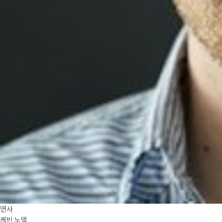
연사
케빈 노델