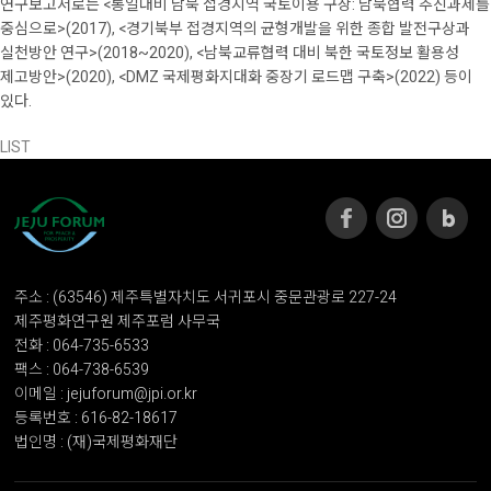
연구보고서로는 <통일대비 남북 접경지역 국토이용 구상: 남북협력 추진과제를
중심으로>(2017), <경기북부 접경지역의 균형개발을 위한 종합 발전구상과
실천방안 연구>(2018~2020), <남북교류협력 대비 북한 국토정보 활용성
제고방안>(2020), <DMZ 국제평화지대화 중장기 로드맵 구축>(2022) 등이
있다.
LIST
주소 : (63546) 제주특별자치도 서귀포시 중문관광로 227-24
제주평화연구원 제주포럼 사무국
전화 : 064-735-6533
팩스 : 064-738-6539
이메일 : jejuforum@jpi.or.kr
등록번호 : 616-82-18617
법인명 : (재)국제평화재단