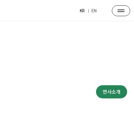
KR
EN
프로그램
대주제
포럼일정
프로그램
연사소개
부대행사
파트너스
행사장