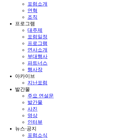
포럼소개
연혁
조직
프로그램
대주제
포럼일정
프로그램
연사소개
부대행사
파트너스
행사장
아카이브
지난포럼
발간물
주요 연설문
발간물
사진
영상
인터뷰
뉴스·공지
포럼소식