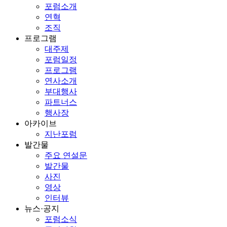
포럼소개
연혁
조직
프로그램
대주제
포럼일정
프로그램
연사소개
부대행사
파트너스
행사장
아카이브
지난포럼
발간물
주요 연설문
발간물
사진
영상
인터뷰
뉴스·공지
포럼소식