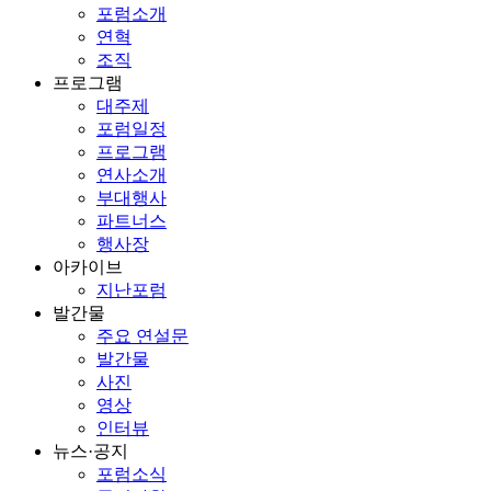
포럼소개
연혁
조직
프로그램
대주제
포럼일정
프로그램
연사소개
부대행사
파트너스
행사장
아카이브
지난포럼
발간물
주요 연설문
발간물
사진
영상
인터뷰
뉴스·공지
포럼소식