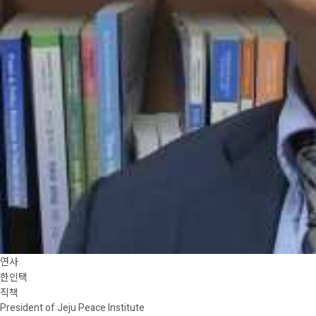
연사
한인택
직책
President of Jeju Peace Institute