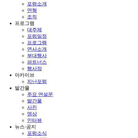
포럼소개
연혁
조직
프로그램
대주제
포럼일정
프로그램
연사소개
부대행사
파트너스
행사장
아카이브
지난포럼
발간물
주요 연설문
발간물
사진
영상
인터뷰
뉴스·공지
포럼소식