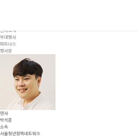
프로그램
대주제
포럼일정
프로그램
연사소개
부대행사
파트너스
행사장
연사
박석준
소속
서울청년정책네트워크