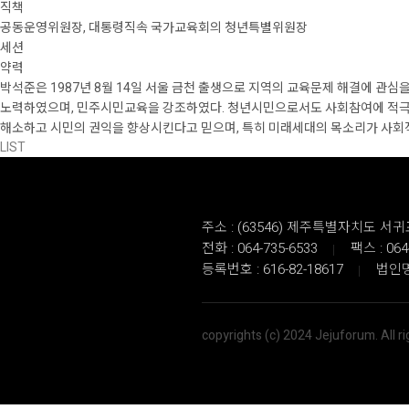
직책
공동운영위원장, 대통령직속 국가교육회의 청년특별위원장
세션
약력
박석준은 1987년 8월 14일 서울 금천 출생으로 지역의 교육문제 해결에 
노력하였으며, 민주시민교육을 강조하였다. 청년시민으로서도 사회참여에 적극
해소하고 시민의 권익을 향상시킨다고 믿으며, 특히 미래세대의 목소리가 사회
LIST
주소 : (63546) 제주특별자치도 
전화 : 064-735-6533
팩스 : 064
등록번호 : 616-82-18617
법인명
copyrights (c) 2024 Jejuforum. All r