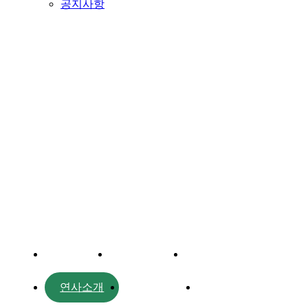
공지사항
프로그램
대주제
포럼일정
프로그램
연사소개
부대행사
파트너스