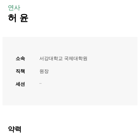
연사
허 윤
소속
서강대학교 국제대학원
직책
원장
세션
약력