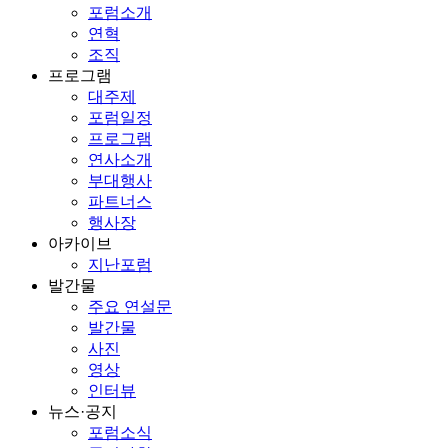
포럼소개
연혁
조직
프로그램
대주제
포럼일정
프로그램
연사소개
부대행사
파트너스
행사장
아카이브
지난포럼
발간물
주요 연설문
발간물
사진
영상
인터뷰
뉴스·공지
포럼소식