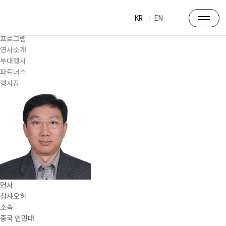
프로그램
대주제
KR
EN
포럼일정
프로그램
연사소개
부대행사
파트너스
행사장
연사
청샤오허
소속
중국 인민대