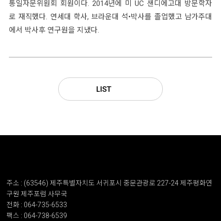
통일자문위원회 회원이다. 2014년에 미 UC 샌디에고대 방문학자
로 재직했다. 연세대 학사, 브라운대 석•박사를 졸업했고 남가주대
에서 박사후 연구원을 지냈다.
LIST
주소 : (63546) 제주특별자치도 서귀포시 중문관광로 227-24 제주평화연
구원 제주포럼 사무국
전화 : 064-735-6533
팩스 : 064-738-6539