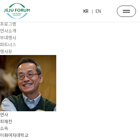
프로그램
대주제
KR
EN
포럼일정
프로그램
연사소개
부대행사
파트너스
행사장
연사
최재천
소속
이화여자대학교