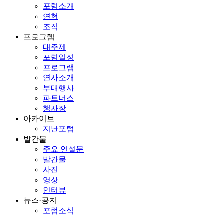
포럼소개
연혁
조직
프로그램
대주제
포럼일정
프로그램
연사소개
부대행사
파트너스
행사장
아카이브
지난포럼
발간물
주요 연설문
발간물
사진
영상
인터뷰
뉴스·공지
포럼소식