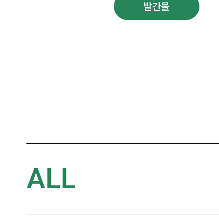
주요 연설문
발간물
ALL