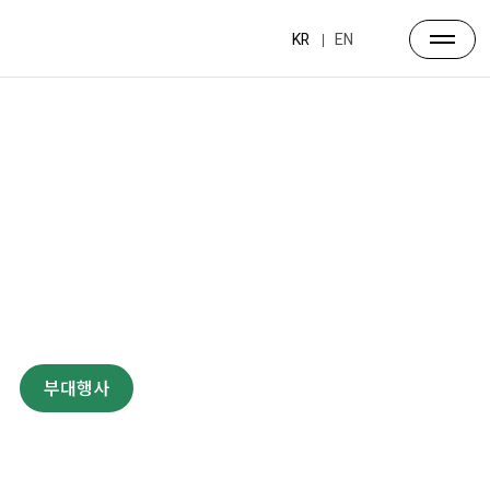
KR
EN
프로그램
대주제
포럼일정
프로그램
연사소개
부대행사
파트너스
행사장