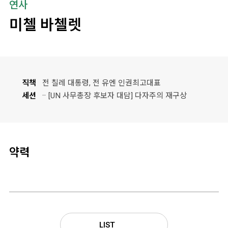
연사
미첼 바첼렛
직책
전 칠레 대통령, 전 유엔 인권최고대표
세션
[UN 사무총장 후보자 대담] 다자주의 재구상
약력
LIST