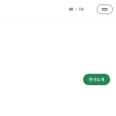
KR
EN
프로그램
대주제
포럼일정
프로그램
연사소개
부대행사
파트너스
행사장