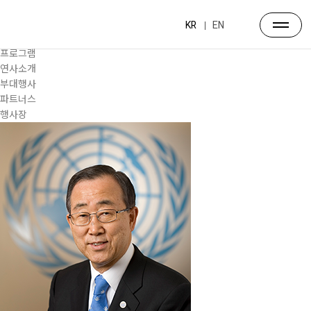
프로그램
대주제
KR
EN
포럼일정
프로그램
연사소개
부대행사
파트너스
행사장