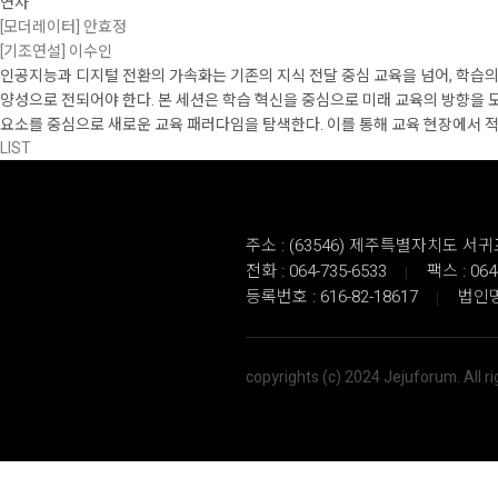
연사
[모더레이터] 안효정
[기조연설] 이수인
인공지능과 디지털 전환의 가속화는 기존의 지식 전달 중심 교육을 넘어, 학습의
양성으로 전되어야 한다. 본 세션은 학습 혁신을 중심으로 미래 교육의 방향을 모
요소를 중심으로 새로운 교육 패러다임을 탐색한다. 이를 통해 교육 현장에서 적
LIST
주소 : (63546) 제주특별자치도 
전화 : 064-735-6533
팩스 : 064
등록번호 : 616-82-18617
법인명
copyrights (c) 2024 Jejuforum. All r