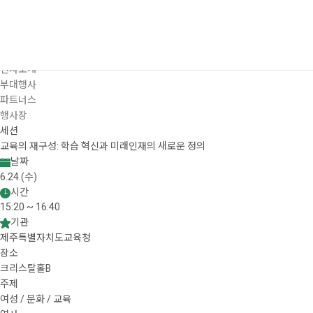
프로그램
대주제
포럼일정
프로그램
연사소개
부대행사
파트너스
행사장
세션
교육의 재구성: 학습 혁신과 미래인재의 새로운 정의
날짜
6.24.(수)
시간
15:20 ~ 16:40
기관
제주특별자치도교육청
장소
크리스탈홀B
주제
여성 / 문화 / 교육