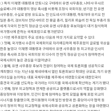
❍ 특히 이재명 대통령과 안토니오 구테레쉬 유엔 사무총장, 나타샤 무사르
슬로베니아 대통령의 영상 축사를 비롯해 조정식 국회의장, 반기문 전 유엔
사무총장, 수실로 밤방 유도요노 전 인도네시아 대통령, 하토야마 유키오 전
일본 총리, 검브자브 잔당샤타르 전 몽골 총리, 필리프 뢰슬러 전 독일 부총리 등
세계 각국의 전·현직 정상급 인사와 유엔 사무총장 후보자들이 대거 참석하며
국가행사에 준하는 국제포럼으로 평가받았다.
❍ 이번 제주포럼의 주요 성과는 다음과 여섯 가지로 요약할 수 있다.
❍ 첫째, 국가행사 수준의 국제회의로 자리매김하며 제주포럼의 글로벌 위상을
한층 높였다. 이재명 대통령과 구테레쉬 유엔 사무총장 등 최고위급 인사의
영상 축사와 조정식 국회의장 외 다수의 전·현직 정상급 인사가 참여하면서
국제사회의 높은 관심을 이끌어냈다.
❍ 둘째, 유엔 사무총장 후보자 전원이 참여하는 국제 토론회를 성공적으로
개최했다. 이는 지난 6월 제네바에서 열린 토론회보다 확대된 규모로, 차기 유엔
리더십을 논의하는 대표 국제무대를 제주에서 마련함으로써 대한민국이
중견국 외교를 선도하는 국가라는 이미지를 국제사회에 확산하는 계기가 됐다.
❍ 셋째, 정부 외교정책과 연계한 공공외교 플랫폼으로서의 역할을 강화했다.
중앙정부와 지방정부, 민간이 함께 참여하는 협력 모델을 통해 포럼 외교의
시너지를 창출했으며, 한미동맹의 미래 발전 방향과 한-중앙아시아 협력 등
우리 정부의 핵심 외교정책을 국제사회와 공유하고 공론화하는 장을 마련했다.