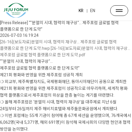
뉴스·공지
포럼소식
KR
EN
공지사항
[Press Release] “"분열의 시대, 협력의 재구상"… 제주포럼 글로벌 협력
플랫폼으로 한 단계 도약”
2026-07-03 16:19:24
[26-16](보도자료)분열의 시대, 협력의 재구상… 제주포럼 글로벌 협력
플랫폼으로 한 단계 도약.hwp
[26-16](보도자료)분열의 시대, 협력의 재구상…
제주포럼 글로벌 협력 플랫폼으로 한 단계 도약.pdf
“"분열의 시대, 협력의 재구상"…
제주포럼 글로벌 협력 플랫폼으로 한 단계 도약”
제21회 평화와 번영을 위한 제주포럼 성공적 개최
❍ 외교부, 제주특별자치도, 국제평화재단, 동아시아재단이 공동으로 개최한
제21회 평화와 번영을 위한 제주포럼이 성공적으로 마무리하며, 세계적 평화·
협력 플랫폼으로서 제주포럼의 위상을 한층 높이는 계기를 마련했다.
❍ 올해 제주포럼은 ‘분열의 시대, 협력의 재구상’을 대주제로 지난 6월
24일부터 26일까지 제주 해비치호텔와 제주돌문화공원에서 개최됐다.
❍ 이번 포럼에는 55개 기관이 참여해 총 67개 세션을 운영했으며, 76개국에서
6,062명(국내 5,371명, 해외 691명)이 참석해 국제사회의 다양한 현안과 협력
방안을 논의했다.