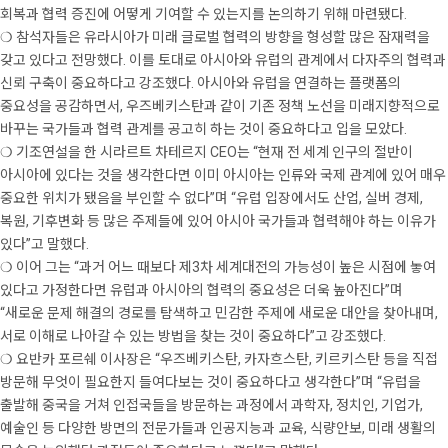
회복과 협력 증진에 어떻게 기여할 수 있는지를 논의하기 위해 마련됐다.
❍ 참석자들은 유라시아가 미래 글로벌 협력의 방향을 형성할 많은 잠재력을
갖고 있다고 전망했다. 이를 토대로 아시아와 유럽의 관계에서 다자주의 협력과
신뢰 구축이 중요하다고 강조했다. 아시아와 유럽을 연결하는 플랫폼의
중요성을 공감하면서, 우즈베키스탄과 같이 기존 정책 노선을 미래지향적으로
바꾸는 국가들과 협력 관계를 공고히 하는 것이 중요하다고 입을 모았다.
❍ 기조연설을 한 시라르트 차테르지 CEO는 “현재 전 세계 인구의 절반이
아시아에 있다는 것을 생각한다면 이미 아시아는 인류와 국제 관계에 있어 매우
중요한 위치가 됐음을 부인할 수 없다”며 “유럽 입장에서도 산업, 실버 경제,
복원, 기후변화 등 많은 주제들에 있어 아시아 국가들과 협력해야 하는 이유가
있다”고 말했다.
❍ 이어 그는 “과거 어느 때보다 제3차 세계대전의 가능성이 높은 시점에 놓여
있다고 가정한다면 유럽과 아시아의 협력의 중요성은 더욱 높아진다”며
“새로운 문제 해결의 경로를 탐색하고 민감한 주제에 새로운 대안을 찾아내며,
서로 이해로 나아갈 수 있는 방법을 찾는 것이 중요하다”고 강조했다.
❍ 요반카 포르쉐 이사장은 “우즈베키스탄, 카자흐스탄, 키르키스탄 등을 직접
방문해 무엇이 필요한지 들여다보는 것이 중요하다고 생각한다”며 “유럽을
출발해 중국을 거쳐 인접국들을 방문하는 과정에서 과학자, 정치인, 기업가,
예술인 등 다양한 방면의 전문가들과 인공지능과 교육, 식량안보, 미래 생활의