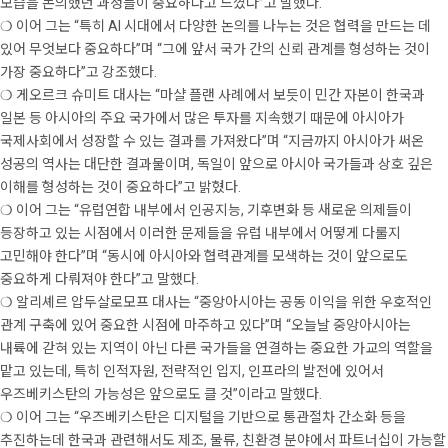
모습을 논의했던 과정들이 중요하다고 느꼈다”고 말했다.
❍ 이어 그는 “특히 AI 시대에서 다양한 논의를 나누는 것은 협력을 만드는 데
있어 무엇보다 중요하다”며 “그에 앞서 국가 간의 신뢰 관계를 형성하는 것이
가장 중요하다”고 강조했다.
❍ 게오르크 슈미트 대사는 “마샬 플랜 사례에서 보듯이 민간 자본이 한국과
일본 등 아시아의 주요 국가에서 많은 투자를 지속했기 때문에 아시아가
국제사회에서 성장할 수 있는 결과를 가져왔다”며 “지금까지 아시아가 써온
성공의 역사는 대단한 결과물이며, 독일이 앞으로 아시아 국가들과 상호 깊은
이해를 형성하는 것이 중요하다”고 밝혔다.
❍ 이어 그는 “유럽연합 내부에서 인공지능, 기후변화 등 새로운 의제들이
등장하고 있는 시점에서 이러한 문제들을 유럽 내부에서 어떻게 다룰지
고민해야 한다”며 “동시에 아시아와 협력관계를 모색하는 것이 앞으로도
중요하게 다뤄져야 한다”고 말했다.
❍ 알리셰르 압두살로모프 대사는 “중앙아시아는 공동 이익을 위한 우호적인
관계 구축에 있어 중요한 시점에 마주하고 있다”며 “오늘날 중앙아시아는
내륙에 갇혀 있는 지역이 아닌 다른 국가들을 연결하는 중요한 가교의 역할을
맡고 있는데, 특히 인적자원, 전략적인 입지, 인프라의 발전에 있어서
우즈베키스탄의 가능성은 앞으로도 클 것”이라고 말했다.
❍ 이어 그는 “우즈베키스탄은 디지털을 기반으로 통관절차 간소화 등을
추진하는데 한국과 관련해서도 제조, 물류, 친환경 분야에서 파트너십이 가능할