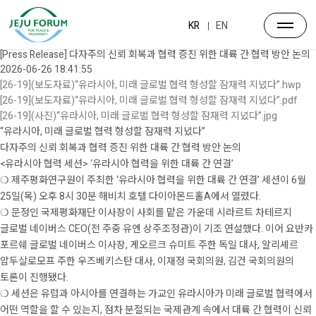
뉴스·공지
포럼소식
KR
EN
공지사항
[Press Release] 다자주의 신뢰 회복과 협력 증진 위한 대륙 간 협력 방안 논의
2026-06-26 18:41:55
[26-19](보도자료)“유라시아, 미래 글로벌 협력 형성할 잠재력 지녔다”.hwp
[26-19](보도자료)“유라시아, 미래 글로벌 협력 형성할 잠재력 지녔다”.pdf
[26-19](사진)“유라시아, 미래 글로벌 협력 형성할 잠재력 지녔다”.jpg
“유라시아, 미래 글로벌 협력 형성할 잠재력 지녔다”
다자주의 신뢰 회복과 협력 증진 위한 대륙 간 협력 방안 논의
<유라시아 협력 세션> ‘유라시아 협력을 위한 대륙 간 연결’
❍ 제주평화연구원이 주최한 ‘유라시아 협력을 위한 대륙 간 연결’ 세션이 6월
25일(목) 오후 8시 30분 해비치 호텔 다이아몬드홀A에서 열렸다.
❍ 문정인 국제평화재단 이사장이 사회를 맡은 가운데 시라르트 차테르지
글로벌 네이버스 CEO(전 주중 유엔 상주조정관)이 기조 연설했다. 이어 요반카
포르쉐 글로벌 네이버스 이사장, 게오르크 슈미트 주한 독일 대사, 알리셰르
압두살로모프 주한 우즈베키스탄 대사, 이재정 국회의원, 김건 국회의원의
토론이 진행됐다.
❍ 세션은 유럽과 아시아를 연결하는 가교인 유라시아가 미래 글로벌 협력에서
어떤 역할을 할 수 있는지, 점차 분절되는 국제관계 속에서 대륙 간 협력이 신뢰