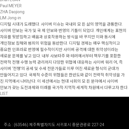
Paul MEYER
ZHA Daojiong
LIM Jong-in
디지털 시대가 도래했다. 사이버 이슈는 국내외 모 든 삶의 영역을 관통한다.
사이버 안보는 국가 및 국 제 안보와 번영의 기틀이 되었다. 개인에게는 표현의
자유를 뒷받침하고 배움과 상호작용하는 방식을 바 꾸지만 이와 동시에
개인정보 침해와 범죄의 위험을 동반한다. 디지털 경제는 매우 핵심적이고
중요한 인프라로 번영에 필수적이지만 사이버 공격에 대한 취약성이라는
새로운 문제를 낳고 있다. 내부 사보타주 와 테러에서부터 핵무기를 포함한
전략적 전쟁 수행 능력 관리까지 다양한 위협에 대응하는 사이버 워리 어, 즉
사이버 ‘전쟁’의 공세 및 수세 전문가들로 이루 어진 새로운 형식의 군대가
만들어지고 있다. 국제적 수준의 위협들은 한반도와 같이 전략적 취약성을 가
진 지역에서 나타난다. 이 세션에서는 현대 사회의 모 든 분야에서 사이버
안보가 갖는 도전과제와 미래를 국가적·지역적·세계적 차원에서 다루고자 한다.
LIST
주소 : (63546) 제주특별자치도 서귀포시 중문관광로 227-24