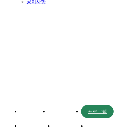
공지사항
프로그램
대주제
포럼일정
프로그램
연사소개
부대행사
파트너스