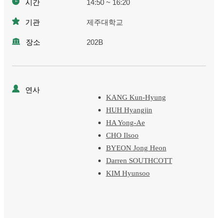
시간
14:50 ~ 16:20
기관
제주대학교
장소
202B
연사
KANG Kun-Hyung
HUH Hyangjin
HA Yong-Ae
CHO Ilsoo
BYEON Jong Heon
Darren SOUTHCOTT
KIM Hyunsoo