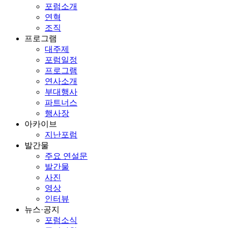
포럼소개
연혁
조직
프로그램
대주제
포럼일정
프로그램
연사소개
부대행사
파트너스
행사장
아카이브
지난포럼
발간물
주요 연설문
발간물
사진
영상
인터뷰
뉴스·공지
포럼소식