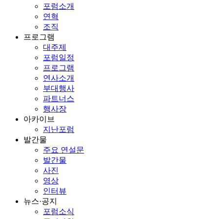
포럼소개
연혁
조직
프로그램
대주제
포럼일정
프로그램
연사소개
부대행사
파트너스
행사장
아카이브
지난포럼
발간물
주요 연설문
발간물
사진
영상
인터뷰
뉴스·공지
포럼소식