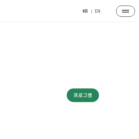
KR
EN
프로그램
대주제
포럼일정
프로그램
연사소개
부대행사
파트너스
행사장